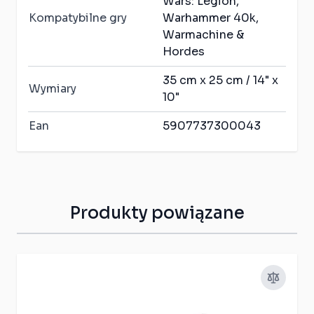
Wars: Legion,
Kompatybilne gry
Warhammer 40k,
Warmachine &
Hordes
35 cm x 25 cm / 14" x
Wymiary
10"
Ean
5907737300043
Produkty powiązane
Press to skip carousel