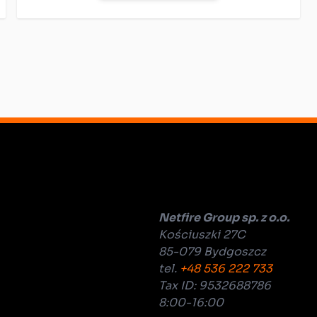
Netfire Group sp. z o.o.
Kościuszki 27C
85-079 Bydgoszcz
tel.
+48 536 222 733
Tax ID: 9532688786
8:00-16:00