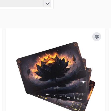
Kompatybilne z Infinity
r
Kompatybilne z Star
ardians
h
Wars: Armada
Kompatybilne z Star
Wars: X-Wing
Kompatybilne z
StarCraft TMG
l