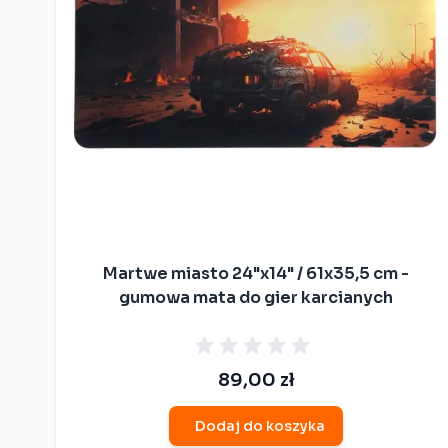
Kompatybilne z
Warhammer: The Old
World
Kompatybilne z
Warhammer: Age of
Sigmar Spearhead
kompatybilne z Star
Wars Shatterpoint
Kompatybilne z Bolt
Action
Kompatybilne z Saga
Martwe miasto 24"x14" / 61x35,5 cm -
gumowa mata do gier karcianych
Kompatybilne z Flame
of War
Kompatybilne z
Moonstone
89,00 zł
Dodaj do koszyka