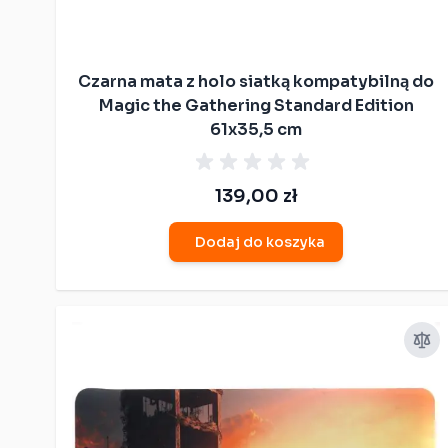
Kompatybilne z
Conquest
Kompatybilne z
Frostgrave
Czarna mata z holo siatką kompatybilną do
Magic the Gathering Standard Edition
Kompatybilne z Star
61x35,5 cm
Wars: Legion
Kompatybilne z
Malifaux
139,00 zł
Kompatybilne z
Dodaj do koszyka
Middle-Earth
Kompatybilne z The
9th Age
Kompatybilne z
Warmachine&Hordes
Kompatybilne z
Warhammer: Warcry