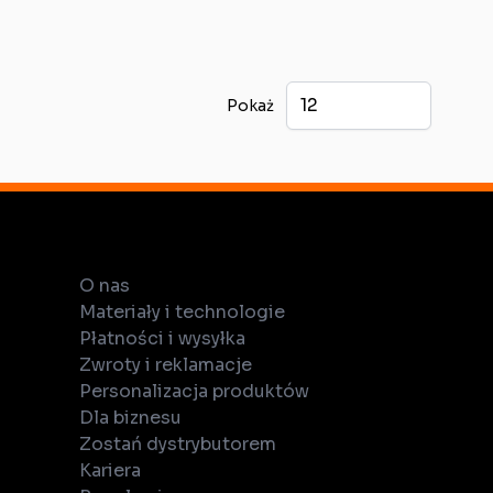
Pokaż
O nas
Materiały i technologie
Płatności i wysyłka
Zwroty i reklamacje
Personalizacja produktów
Dla biznesu
Zostań dystrybutorem
Kariera