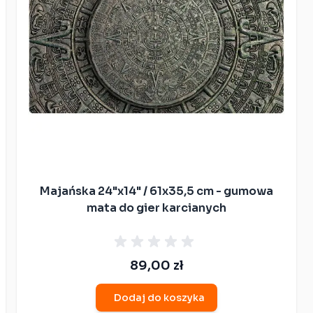
Majańska 24"x14" / 61x35,5 cm - gumowa
mata do gier karcianych
s
89,00 zł
Dodaj do koszyka