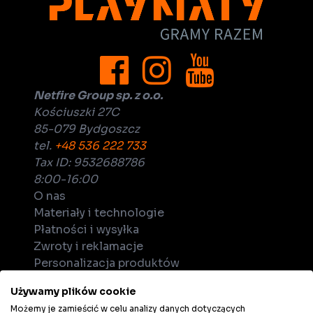
Netfire Group sp. z o.o.
Kościuszki 27C
85-079 Bydgoszcz
tel.
+48 536 222 733
Tax ID: 9532688786
8:00-16:00
O nas
Materiały i technologie
Płatności i wysyłka
Zwroty i reklamacje
Personalizacja produktów
Dla biznesu
Używamy plików cookie
Zostań dystrybutorem
Możemy je zamieścić w celu analizy danych dotyczących