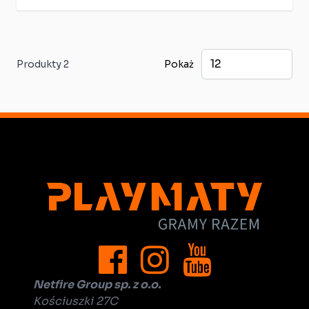
Produkty
2
Pokaż
Netfire Group sp. z o.o.
Kościuszki 27C