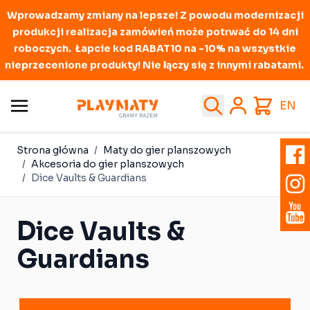
Wprowadzamy zmiany na lepsze! Z powodu modernizacji
produkcji realizacja zamówień może potrwać do 14 dni
roboczych. Łapcie kod RABAT10 na -10% na wszystkie
nieprzecenione produkty! Nie łączy się z innymi rabatami.
Przejdź do treści
Search
Cart
EN
Strona główna
/
Maty do gier planszowych
/
Akcesoria do gier planszowych
/
Dice Vaults & Guardians
Dice Vaults &
Guardians