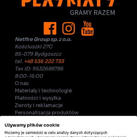
Netfire Group sp. z o.o.
Kościuszki 27C
85-079 Bydgoszcz
tel.
+48 536 222 733
Tax ID: 9532688786
8:00-16:00
O nas
Materiały i technologie
Płatności i wysyłka
Zwroty i reklamacje
Personalizacja produktów
Dla biznesu
Używamy plików cookie
Zostań dystrybutorem
Możemy je zamieścić w celu analizy danych dotyczących
Kariera