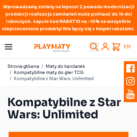
Wprowadzamy zmiany na lepsze! Z powodu modernizacji
produkcji realizacja zamówień może potrwać do 14 dni
roboczych. Łapcie kod RABAT10 na -10% na wszystkie
nieprzecenione produkty! Nie łączy się z innymi rabatami.
Przejdź do treści
Search
Cart
EN
Strona główna
/
Maty do karcianek
/
Kompatybilne maty do gier TCG
/
Kompatybilne z Star Wars: Unlimited
Kompatybilne z Star
Wars: Unlimited