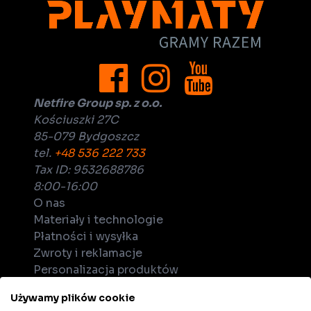
Netfire Group sp. z o.o.
Kościuszki 27C
85-079 Bydgoszcz
tel.
+48 536 222 733
Tax ID: 9532688786
8:00-16:00
O nas
Materiały i technologie
Płatności i wysyłka
Zwroty i reklamacje
Personalizacja produktów
Dla biznesu
Używamy plików cookie
Zostań dystrybutorem