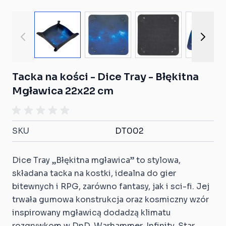
View larger image
View larger image
View larger ima
View
Tacka na kości - Dice Tray - Błękitna
Mgławica 22x22 cm
SKU
DT002
Dice Tray „Błękitna mgławica” to stylowa,
składana tacka na kostki, idealna do gier
bitewnych i RPG, zarówno fantasy, jak i sci-fi. Jej
trwała gumowa konstrukcja oraz kosmiczny wzór
inspirowany mgławicą dodadzą klimatu
rozgrywkom w DnD, Warhammer, Infinity, Star