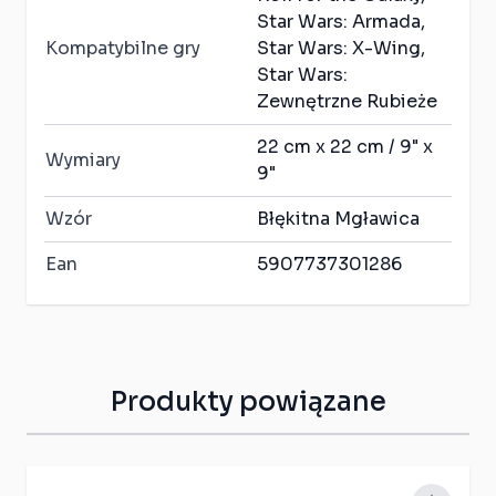
Star Wars: Armada,
Kompatybilne gry
Star Wars: X-Wing,
Star Wars:
Zewnętrzne Rubieże
22 cm x 22 cm / 9" x
Wymiary
9"
Wzór
Błękitna Mgławica
Ean
5907737301286
Produkty powiązane
Press to skip carousel