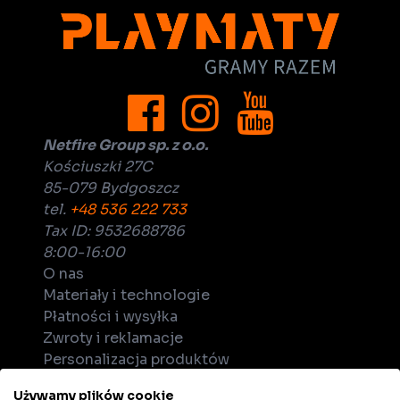
Netfire Group sp. z o.o.
Kościuszki 27C
85-079 Bydgoszcz
tel.
+48 536 222 733
Tax ID: 9532688786
8:00-16:00
O nas
Materiały i technologie
Płatności i wysyłka
Zwroty i reklamacje
Personalizacja produktów
Dla biznesu
Używamy plików cookie