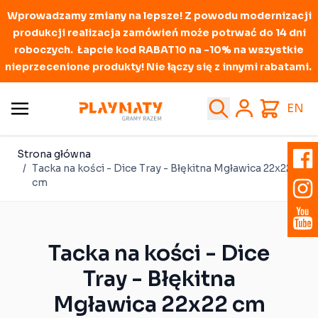
Wprowadzamy zmiany na lepsze! Z powodu modernizacji
produkcji realizacja zamówień może potrwać do 14 dni
roboczych. Łapcie kod RABAT10 na -10% na wszystkie
nieprzecenione produkty! Nie łączy się z innymi rabatami.
Przejdź do treści
Search
Cart
EN
Strona główna
/
Tacka na kości - Dice Tray - Błękitna Mgławica 22x22
cm
Tacka na kości - Dice
Tray - Błękitna
Mgławica 22x22 cm