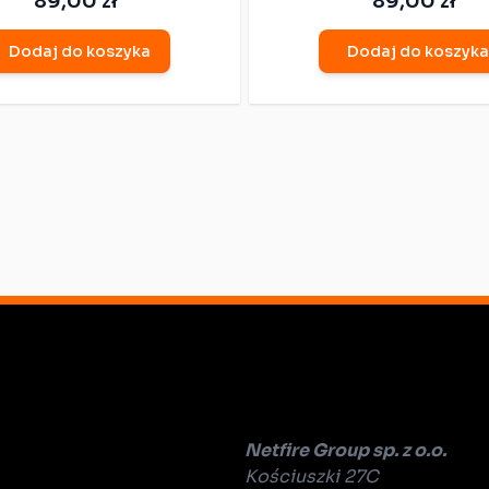
89,00 zł
89,00 zł
Dodaj do koszyka
Dodaj do koszyka
Netfire Group sp. z o.o.
Kościuszki 27C