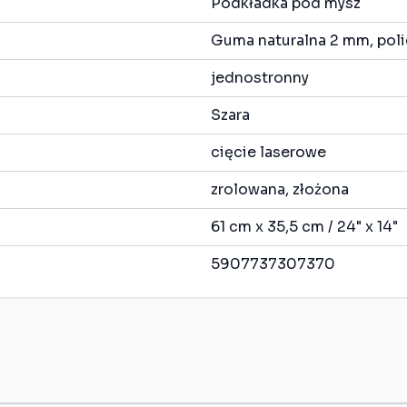
Podkładka pod mysz
Guma naturalna 2 mm, poli
jednostronny
Szara
cięcie laserowe
zrolowana, złożona
61 cm x 35,5 cm / 24" x 14"
5907737307370
s