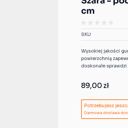
Szara - po
Kompatybilne z Infinity
cm
Kompatybilne z Star
ardians
h
Wars: Armada
Kompatybilne z Star
SKU
Wars: X-Wing
Kompatybilne z
Wysokiej jakości g
StarCraft TMG
powierzchnią zapew
doskonale sprawdzi 
89,00 zł
Potrzebujesz jesz
l
Darmowa dostawa dostę