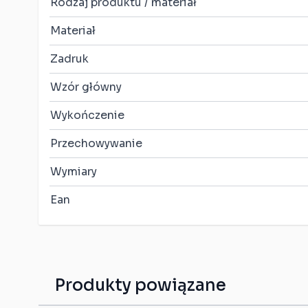
Kompatybilne z
Rodzaj produktu / materiał
Warhammer: The Old
World
Materiał
Kompatybilne z
Zadruk
Warhammer: Age of
Sigmar Spearhead
Wzór główny
kompatybilne z Star
Wykończenie
Wars Shatterpoint
Przechowywanie
Kompatybilne z Bolt
Action
Wymiary
Kompatybilne z Saga
Ean
Kompatybilne z Flame
of War
Kompatybilne z
Moonstone
Produkty powiązane