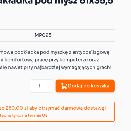
dkładka pod mysz 61x35,5
Gumowe znaczniki celu
Znaczniki z własnym
kompatybilne z
wzorem
Warhammer: Age of
Dice Traye z własnym
Sigmar
wzorem
Gumowe strefy
MP025
kompatybilne z
Warhammer 40K
umowa podkładka pod myszkę z antypoślizgową
Gumowe strefy
ni komfortową pracę przy komputerze oraz
kompatybilne z
się nawet przy najbardziej wymagających grach!
Warmachine/Hordes
Ilość
Dodaj do koszyka
cze
250,00 zł
aby otrzymać darmową dostawę!
pna tylko na terenie UE