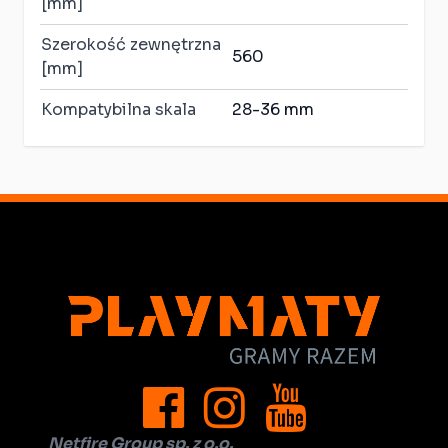
[mm]
Szerokość zewnętrzna
560
[mm]
Kompatybilna skala
28-36 mm
Netfire Group sp. z o.o.