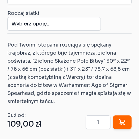
Rodzaj siatki
Pod Twoimi stopami rozciąga się spękany
krajobraz, z którego bije tajemnicza, zielona
poświata.
"Zielone Skażone Pole Bitwy"
30” x 22”
/ 76 x 56 cm (bez siatki) i 31" x 23" / 78,7 x 58,5 cm
(z satką kompatybilną z Warcry) to idealna
sceneria do bitew w
Warhammer: Age of Sigmar
Spearhead
, gdzie spaczenie i magia splatają się w
śmiertelnym tańcu.
Już od:
Ilość
109,00 zł