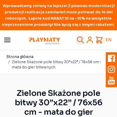
Wprowadzamy zmiany na lepsze! Z powodu modernizacji
produkcji realizacja zamówień może potrwać do 14 dni
roboczych. Łapcie kod RABAT10 na -10% na wszystkie
nieprzecenione produkty! Nie łączy się z innymi rabatami.
Przejdź do treści
Search
Cart
EN
Strona główna
/
Zielone Skażone pole bitwy 30”x22” / 76x56 cm -
mata do gier bitewnych
Zielone Skażone pole
bitwy 30”x22” / 76x56
cm - mata do gier