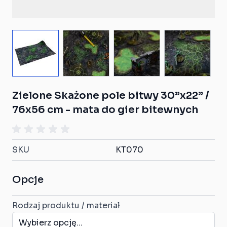
View larger image
View larger image
View larger image
View larg
Zielone Skażone pole bitwy 30”x22” /
76x56 cm - mata do gier bitewnych
SKU
KT070
Opcje
Rodzaj produktu / materiał