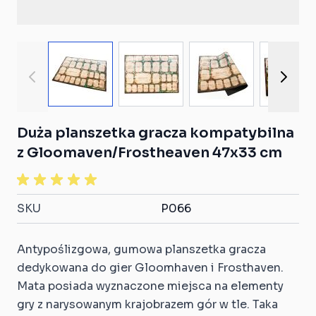
View larger image
View larger image
View larger ima
View
Duża planszetka gracza kompatybilna
z Gloomaven/Frostheaven 47x33 cm
SKU
P066
Antypoślizgowa, gumowa planszetka gracza
dedykowana do gier Gloomhaven i Frosthaven.
Mata posiada wyznaczone miejsca na elementy
gry z narysowanym krajobrazem gór w tle. Taka