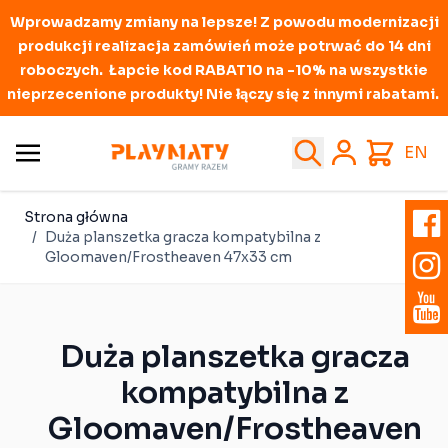
Wprowadzamy zmiany na lepsze! Z powodu modernizacji
produkcji realizacja zamówień może potrwać do 14 dni
roboczych. Łapcie kod RABAT10 na -10% na wszystkie
nieprzecenione produkty! Nie łączy się z innymi rabatami.
Przejdź do treści
Search
Cart
EN
Strona główna
/
Duża planszetka gracza kompatybilna z
Gloomaven/Frostheaven 47x33 cm
Duża planszetka gracza
kompatybilna z
Gloomaven/Frostheaven