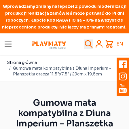
Wprowadzamy zmiany na lepsze! Z powodu modernizacji
produkcji realizacja zamówień może potrwać do 14 dni
roboczych. Łapcie kod RABAT10 na -10% na wszystkie
nieprzecenione produkty! Nie łączy się z innymi rabatami.
Przejdź do treści
Search
Cart
EN
Strona główna
/
Gumowa mata kompatybilna z Diuna Imperium -
Planszetka gracza 11,5"x7,5" / 29cm x 19,5cm
Gumowa mata
kompatybilna z Diuna
Imperium - Planszetka