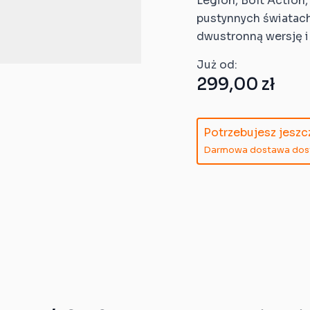
Legion, Bolt Actio
pustynnych światach
dwustronną wersję i
Już od:
299,00 zł
Potrzebujesz jesz
Darmowa dostawa dostę