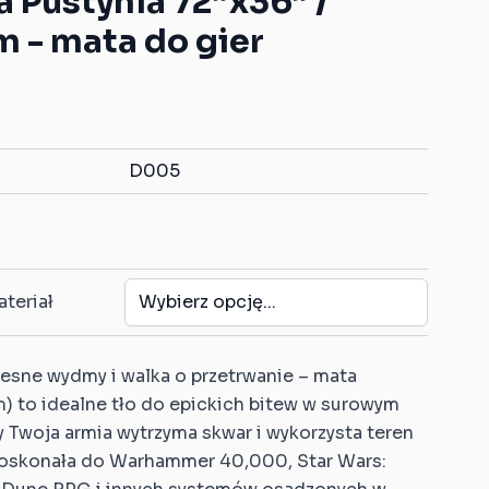
a Pustynia 72”x36” /
Gumowe znaczniki celu
Znaczniki z własnym
m - mata do gier
kompatybilne z
wzorem
Warhammer: Age of
h
Dice Traye z własnym
Sigmar
wzorem
Gumowe strefy
kompatybilne z
Warhammer 40K
D005
Gumowe strefy
kompatybilne z
Warmachine/Hordes
teriał
resne wydmy i walka o przetrwanie – mata
m) to idealne tło do epickich bitew w surowym
y Twoja armia wytrzyma skwar i wykorzysta teren
Doskonała do Warhammer 40,000, Star Wars: