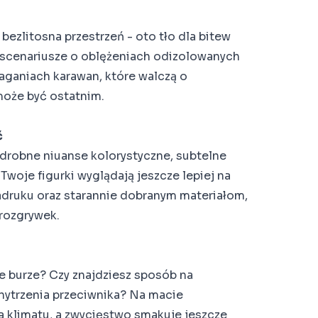
 bezlitosna przestrzeń - oto tło dla bitew
z scenariusze o oblężeniach odizolowanych
maganiach karawan, które walczą o
może być ostatnim.
ć
o drobne niuanse kolorystyczne, subtelne
e Twoje figurki wyglądają jeszcze lepiej na
nadruku oraz starannie dobranym materiałom,
 rozgrywek.
e burze? Czy znajdziesz sposób na
hytrzenia przeciwnika? Na macie
ra klimatu, a zwycięstwo smakuje jeszcze