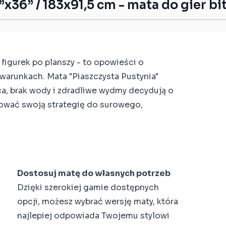
”x36” / 183x91,5 cm - mata do gier b
 figurek po planszy - to opowieści o
arunkach. Mata "Piaszczysta Pustynia"
ca, brak wody i zdradliwe wydmy decydują o
osować swoją strategię do surowego,
s
Dostosuj matę do własnych potrzeb
Dzięki szerokiej gamie dostępnych
opcji, możesz wybrać wersję maty, która
najlepiej odpowiada Twojemu stylowi