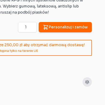
n, Dune RPG i innych systemów osadzonych w
. Wybierz gumową, lateksową, antislip lub
 ruszaj na podbój piasków!
Ilość
Personalizuj i zamów
cze
250,00 zł
aby otrzymać darmową dostawę!
pna tylko na terenie UE