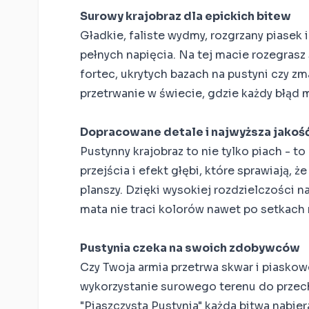
Surowy krajobraz dla epickich bitew
Gładkie, faliste wydmy, rozgrzany piasek i
pełnych napięcia. Na tej macie rozegras
fortec, ukrytych bazach na pustyni czy z
przetrwanie w świecie, gdzie każdy błąd 
Dopracowane detale i najwyższa jakoś
Pustynny krajobraz to nie tylko piach - t
przejścia i efekt głębi, które sprawiają, ż
planszy. Dzięki wysokiej rozdzielczości 
mata nie traci kolorów nawet po setkach
Pustynia czeka na swoich zdobywców
Czy Twoja armia przetrwa skwar i piaskow
wykorzystanie surowego terenu do przec
"Piaszczysta Pustynia" każda bitwa nabie