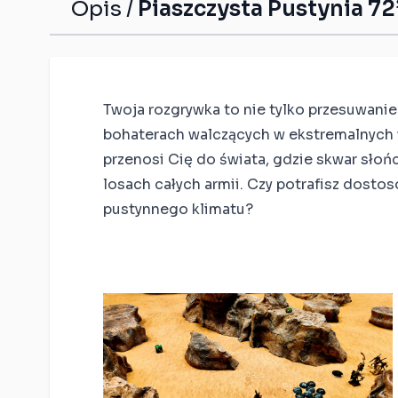
Kompatybilne z
Opis /
Piaszczysta Pustynia 72
Warhammer: The Old
World
Kompatybilne z
Warhammer: Age of
Sigmar Spearhead
Twoja rozgrywka to nie tylko przesuwanie
bohaterach walczących w ekstremalnych w
kompatybilne z Star
Wars Shatterpoint
przenosi Cię do świata, gdzie skwar słoń
losach całych armii. Czy potrafisz dost
Kompatybilne z Bolt
Action
pustynnego klimatu?
Kompatybilne z Saga
Kompatybilne z Flame
of War
Kompatybilne z
Moonstone