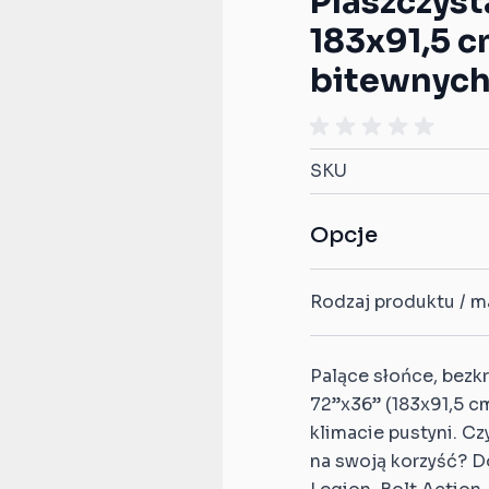
Piaszczyst
Kompatybilne z Infinity
183x91,5 c
Kompatybilne z Star
ardians
bitewnyc
h
Wars: Armada
Kompatybilne z Star
Wars: X-Wing
SKU
Kompatybilne z
StarCraft TMG
Opcje
Rodzaj produktu / ma
Palące słońce, bezk
72”x36” (183x91,5 c
l
klimacie pustyni. Cz
na swoją korzyść? 