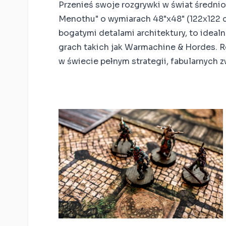
Kompatybilne z
Przenieś swoje rozgrywki w świat średni
Warhammer: The Old
Menothu" o wymiarach 48"x48" (122x122 
World
bogatymi detalami architektury, to ideal
Kompatybilne z
grach takich jak Warmachine & Hordes. R
Warhammer: Age of
Sigmar Spearhead
w świecie pełnym strategii, fabularnych z
kompatybilne z Star
Wars Shatterpoint
Kompatybilne z Bolt
Action
Kompatybilne z Saga
Kompatybilne z Flame
of War
Kompatybilne z
Moonstone