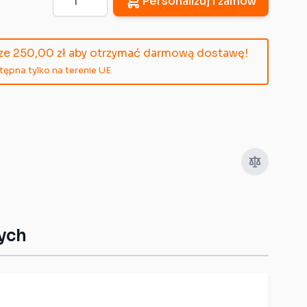
Personalizuj i zamów
cze
250,00 zł
aby otrzymać darmową dostawę!
pna tylko na terenie UE
ych