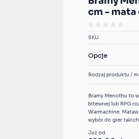
Bramy Men
Kompatybilne z Infinity
cm - mata
Kompatybilne z Star
ardians
h
Wars: Armada
Kompatybilne z Star
SKU
Wars: X-Wing
Kompatybilne z
Opcje
StarCraft TMG
Rodzaj produktu / ma
Bramy Menothu to wzó
bitewnej lub RPG ro
Warmachine. Mataw r
wybór do gier takic
l
Już od: