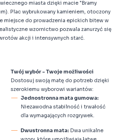
owiecznego miasta dzięki macie "Bramy
cm). Plac wybrukowany kamieniem, otoczony
ne miejsce do prowadzenia epickich bitew w
ealistyczne wzornictwo pozwala zanurzyć się
wrotów akcji i intensywnych starć.
Twój wybór - Twoje możliwości
Dostosuj swoją matę do potrzeb dzięki
szerokiemu wyborowi wariantów:
s
Jednostronna mata gumowa:
Niezawodna stabilność i trwałość
dla wymagających rozgrywek.
Dwustronna mata:
Dwa unikalne
wzory, które umożliwiają łatwe