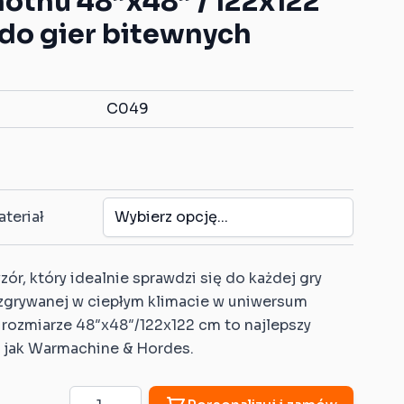
othu 48”x48” / 122x122
Gumowe znaczniki celu
Znaczniki z własnym
 do gier bitewnych
kompatybilne z
wzorem
Warhammer: Age of
Dice Traye z własnym
Sigmar
wzorem
Gumowe strefy
C049
kompatybilne z
Warhammer 40K
Gumowe strefy
kompatybilne z
Warmachine/Hordes
teriał
r, który idealnie sprawdzi się do każdej gry
zgrywanej w ciepłym klimacie w uniwersum
ozmiarze 48″x48″/122x122 cm to najlepszy
h jak Warmachine & Hordes.
Ilość