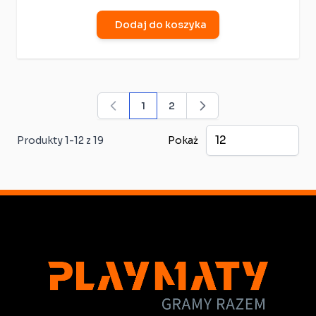
Dodaj do koszyka
1
2
Aktualnie czytasz stronę
Strona
Produkty
1
-
12
z
19
Pokaż