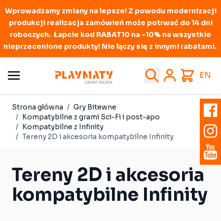
Wprowadzamy zmiany na lepsze! Z powodu modernizacji
produkcji realizacja zamówień może potrwać do 14 dni
roboczych. Łapcie kod RABAT10 na -10% na wszystkie
nieprzecenione produkty! Nie łączy się z innymi rabatami.
Przejdź do treści
Search
Cart
EN
Strona główna
/
Gry Bitewne
/
Kompatybilne z grami Sci-Fi i post-apo
/
Kompatybilne z Infinity
/
Tereny 2D i akcesoria kompatybilne Infinity
Tereny 2D i akcesoria
kompatybilne Infinity