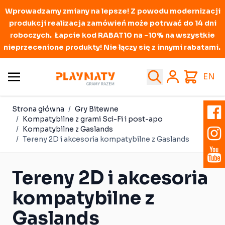
Wprowadzamy zmiany na lepsze! Z powodu modernizacji
produkcji realizacja zamówień może potrwać do 14 dni
roboczych. Łapcie kod RABAT10 na -10% na wszystkie
nieprzecenione produkty! Nie łączy się z innymi rabatami.
Przejdź do treści
Search
Cart
EN
Strona główna
/
Gry Bitewne
/
Kompatybilne z grami Sci-Fi i post-apo
/
Kompatybilne z Gaslands
/
Tereny 2D i akcesoria kompatybilne z Gaslands
Tereny 2D i akcesoria
kompatybilne z
Gaslands